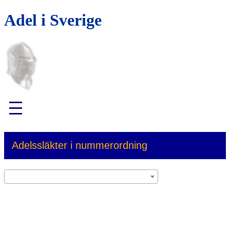
Adel i Sverige
Adelssläkter i nummerordning