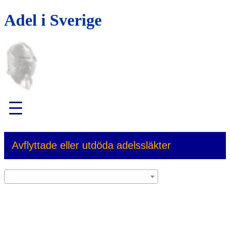
Adel i Sverige
Avflyttade eller utdöda adelssläkter